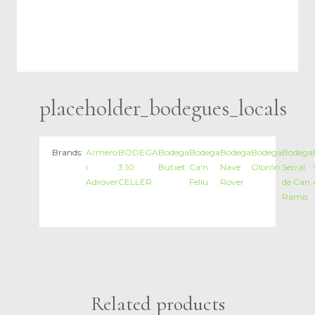
placeholder_bodegues_locals
Brands:
Armero
BODEGA
Bodega
Bodega
Bodega
Bodega
Bodega
i
3.10
Butxet
Ca'n
Nave
Olorón
Serral
Adrover
CELLER
Feliu
Rover
de Can
Ramis
Related products