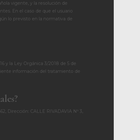
añola vigente, y la resolución de
tes. En el caso de que el usuario
ún lo previsto en la normativa de
 y la Ley Orgánica 3/2018 de 5 de
guiente información del tratamiento de
ales?
, Dirección: CALLE RIVADAVIA Nº 3,