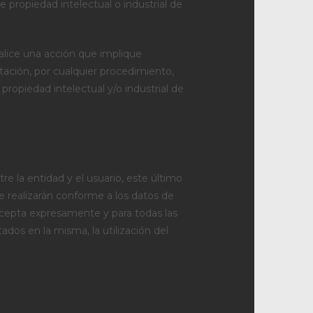
 propiedad intelectual o industrial de
ealice una acción que implique
otación, por cualquier procedimiento,
propiedad intelectual y/o industrial de
e la entidad y el usuario, este último
e realizarán conforme a los datos de
 acepta expresamente y para todas las
ados en la misma, la utilización del