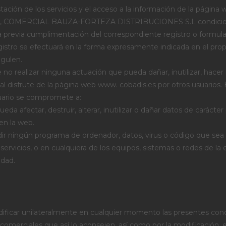
stación de los servicios y el acceso a la información de la página 
nte, COMERCIAL BAUZA-FORTEZA DISTRIBUCIONES S.L condiciona 
 la previa cumplimentación del correspondiente registro o formul
egistro se efectuará en la forma expresamente indicada en el prop
egulen.
 no realizar ninguna actuación que pueda dañar, inutilizar, hacer 
al disfrute de la página web www. cobadis.es por otros usuarios. 
usuario se compromete a:
eda afectar, destruir, alterar, inutilizar o dañar datos de carác
en la web.
dir ningún programa de ordenador, datos, virus o código que sea
servicios, o en cualquiera de los equipos, sistemas o redes de la 
idad.
dificar unilateralmente en cualquier momento las presentes condi
omerciales que así lo aconsejen, así como por la modificación, 