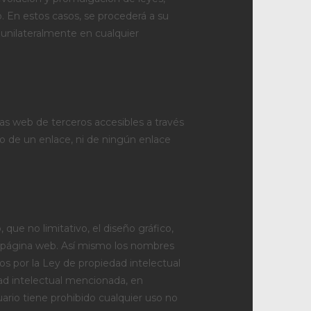
. En estos casos, se procederá a su
 unilateralmente en cualquier
nas web de terceros accesibles a través
o de un enlace, ni de ningún enlace
 que no limitativo, el diseño gráfico,
la página web. Así mismo los nombres
os por la Ley de propiedad intelectual
edad intelectual mencionada, en
uario tiene prohibido cualquier uso no