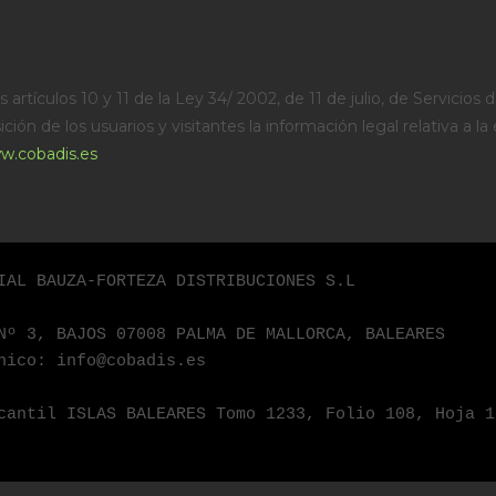
artículos 10 y 11 de la Ley 34/ 2002, de 11 de julio, de Servicios
ón de los usuarios y visitantes la información legal relativa a la 
w.cobadis.es
IAL BAUZA-FORTEZA DISTRIBUCIONES S.L

Nº 3, BAJOS 07008 PALMA DE MALLORCA, BALEARES

nico: info@cobadis.es

cantil ISLAS BALEARES Tomo 1233, Folio 108, Hoja 1