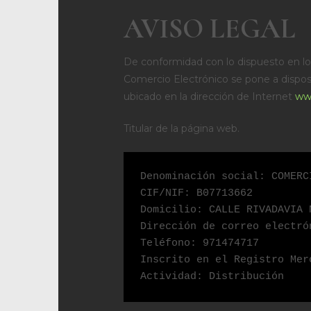
AVISO LEGAL
De conformidad con lo dispuesto en los 
Comercio Electrónico se pone a disposici
ubicado en la dirección de Internet
ww
Titular de la página web.
Denominación social: COMERC
CIF/NIF: B07713662

Domicilio: CALLE RIVADAVIA 
Dirección de correo electró
Teléfono: 971474717

Inscrito en el Registro Mer
Actividad: Distribución