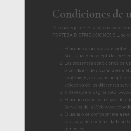
Condiciones de u
Para navegar en esta página web como 
FORTEZA DISTRIBUCIONES S.L, se deber
El usuario asume las presentes c
Si el usuario no acepta las pres
Las presentes condiciones de uso
la condición de usuario desde e
contenidos, el usuario acepta de
aplicables de los diferentes serv
A través de la página web, www.cob
El usuario debe ser mayor de edad
Servicios de la Web www.cobadis.
El usuario se compromete a real
realizarse de conformidad con la
generales.