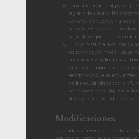
Con carácter general, para la pre
registro del usuario. No obsta
servicios, ofertados en la web a
personal del usuario. El citado r
particulares que, en su caso, lo r
El usuario asume la obligación de
los servicios y/o impedir un norm
enunciativo y no limitativo, el 
No realizar ninguna acción que pu
electrónicos que se encuentren 
No introducir, almacenar o difun
página web, en cualquiera de los 
de cualquier proveedor de la ent
Modificaciones.
La entidad se reserva el derecho a mo
nuevas circunstancias económicas y/o c