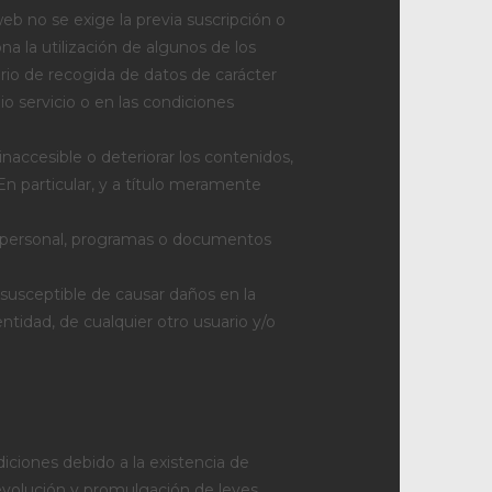
web no se exige la previa suscripción o
la utilización de algunos de los
ario de recogida de datos de carácter
io servicio o en las condiciones
inaccesible o deteriorar los contenidos,
En particular, y a título meramente
ter personal, programas o documentos
 susceptible de causar daños en la
entidad, de cualquier otro usuario y/o
ciones debido a la existencia de
evolución y promulgación de leyes,