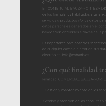
En COMERCIAL BAUZA-FORTEZA DISTRIBU
de los formularios habilitados a tal ef
servicios o productos y/o los datos pe
datos personales generados en el cont
navegación obtenidos a través de la p
Es importante para nosotros mantener 
de cualquier cambio o error en sus da
electrónico: info@cobadis.es.
¿Con qué finalidad tr
Finalidad: COMERCIAL BAUZA-FORTEZA D
– Gestión y mantenimiento de los servi
-Gestión y atención de las consultas y 