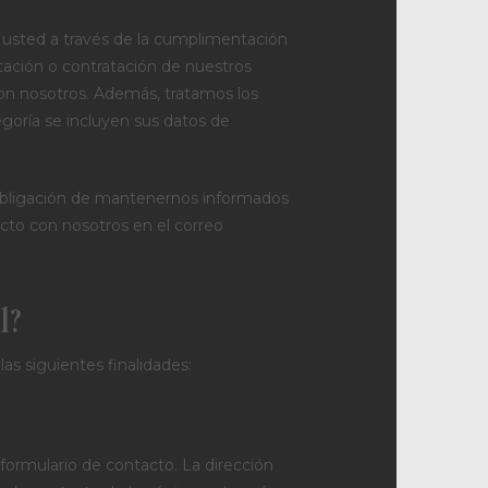
sted a través de la cumplimentación
stación o contratación de nuestros
con nosotros. Además, tratamos los
goría se incluyen sus datos de
 obligación de mantenernos informados
cto con nosotros en el correo
l?
 siguientes finalidades:
l formulario de contacto. La dirección