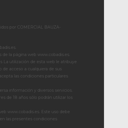
ofrecidos por COMERCIAL BAUZA-
badis.es.
dos de la página web www.cobadis.es.
 La utilización de esta web le atribuye
o de acceso a cualquiera de sus
acepta las condiciones particulares
versa información y diversos servicios.
s de 18 años sólo podrán utilizar los
a web www.cobadis.es. Este uso debe
 en las presentes condiciones