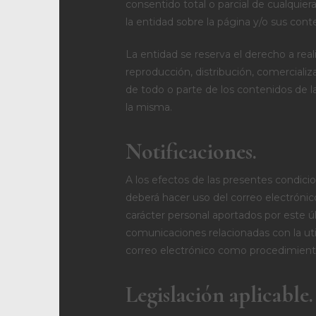
consentido total o parcial de cualquier
la entidad sobre la página y/o sus cont
La entidad se reserva el derecho a real
reproducción, distribución, comercializ
de todo o parte de los contenidos de la
la misma.
Notificaciones.
A los efectos de las presentes condicio
deberá hacer uso del correo electrónic
carácter personal aportados por este ú
comunicaciones relacionadas con la util
correo electrónico como procedimiento
Legislación aplicable.