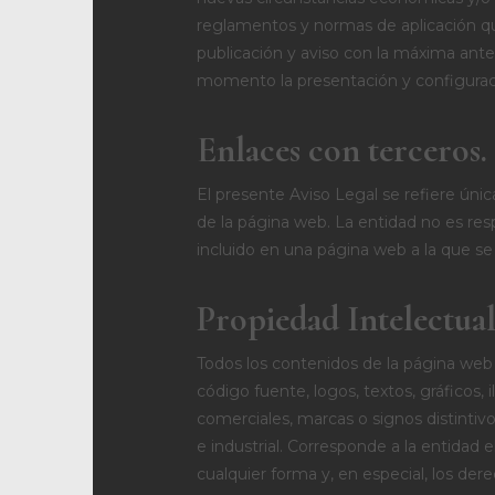
reglamentos y normas de aplicación que
publicación y aviso con la máxima ante
momento la presentación y configurac
Enlaces con terceros.
El presente Aviso Legal se refiere únic
de la página web. La entidad no es re
incluido en una página web a la que se
Propiedad Intelectual
Todos los contenidos de la página web so
código fuente, logos, textos, gráficos
comerciales, marcas o signos distintiv
e industrial. Corresponde a la entidad 
cualquier forma y, en especial, los der