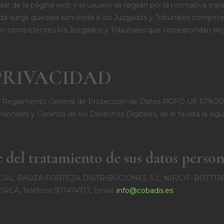
ular de la página web y el usuario se regirán por la normativa esp
da surgir quedará sometida a los Juzgados y Tribunales competen
án competentes los Juzgados y Tribunales que correspondan seg
PRIVACIDAD
l Reglamento General de Protección de Datos RGPD UE 679/2016
nales y Garantía de los Derechos Digitales, se le facilita la si
 del tratamiento de sus datos person
CIAL BAUZA-FORTEZA DISTRIBUCIONES S.L, NIF/CIF: B07713662
CA, Teléfono 971474717, Email:
info@cobadis.es
.