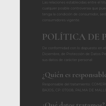
Las relaciones establecidas entre el tit
cualquier posible controversia que pue
tenga la condición de consumidor, ser
consumidores vigente.
POLÍTICA DE 
De conformidad con lo dispuesto en e
Diciembre, de Protección de Datos Perso
sus datos de carácter personal:
¿Quién es responsable
Responsable del tratamiento: COMER
BAJOS, CP: 07008, PALMA DE MALLOR
¿Qué datos tratamos?