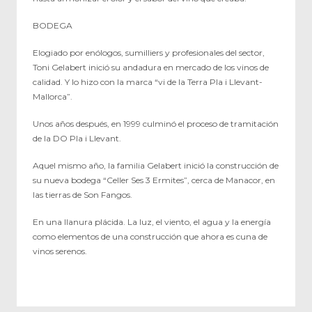
BODEGA
Elogiado por enólogos, sumilliers y profesionales del sector,
Toni Gelabert inició su andadura en mercado de los vinos de
calidad. Y lo hizo con la marca “vi de la Terra Pla i Llevant-
Mallorca”.
Unos años después, en 1999 culminó el proceso de tramitación
de la DO Pla i Llevant.
Aquel mismo año, la familia Gelabert inició la construcción de
su nueva bodega “Celler Ses 3 Ermites”, cerca de Manacor, en
las tierras de Son Fangos.
En una llanura plácida. La luz, el viento, el agua y la energía
como elementos de una construcción que ahora es cuna de
vinos serenos.