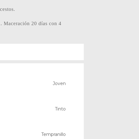
cestos.
. Maceración 20 días con 4
Joven
Tinto
Tempranillo