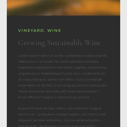
VINEYARD
,
WINE
Growing Sustainable Wine
Lorem ipsum dolor sit amet, consectetur adipiscing elit.
Vestibulum varius est nec lorem posuere convallis.
Maecenas sodales enim non lorem sagittis, vel porttitor
augue luctus. Pellentesque turpis arcu, condimentum
at vulputate quis, porta non libero. Nunc consequat
vitae libero at facilisis. Duis congue pulvinar sollicitudin.
Morbi accumsan gravida velit scelerisque aliquam.
Proin efficitur magna in elementum ornare.
Nullam finibus tempor libero, non pretium magna
lacinia nec. Quisque eu suscipit sapien, vel viverra velit.
Aliquam semper ante dolor, lacinia venenatis enim
aliquet eget. Vestibulum maximus leo nec enim