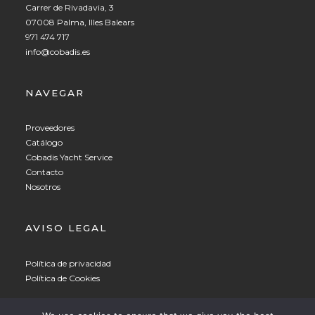
Carrer de Rivadavia, 3
07008 Palma, Illes Balears
971 474 717
info@cobadis.es
NAVEGAR
Proveedores
Catálogo
Cobadis Yacht Service
Contacto
Nosotros
AVISO LEGAL
Política de privacidad
Política de Cookies
Spanish
▼