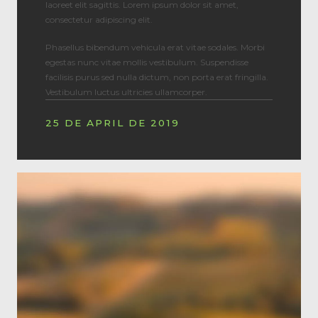
laoreet elit sagittis. Lorem ipsum dolor sit amet,
consectetur adipiscing elit.
Phasellus bibendum vehicula erat vitae sodales. Morbi
egestas nunc vitae mollis vestibulum. Suspendisse
facilisis purus sed nulla dictum, non porta erat fringilla.
Vestibulum luctus ultricies ullamcorper.
25 DE APRIL DE 2019