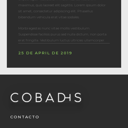
maximus, quis laoreet elit sagittis. Lorem ipsum dolor
sit amet, consectetur adipiscing elit. Phasellus
bibendum vehicula erat vitae sodales.
Morbi egestas nunc vitae mollis vestibulum.
Suspendisse facilisis purus sed nulla dictum, non porta
erat fringilla. Vestibulum luctus ultricies ullamcorper.
25 DE APRIL DE 2019
CONTACTO