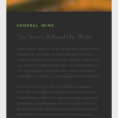
GENERAL
,
WINE
The Story Behind the Wine
Lorem ipsum dolor sit amet, consectetur adipiscing elit.
Vestibulum varius est nec lorem posuere convallis.
Maecenas sodales enim non lorem sagittis, vel porttitor
augue luctus. Pellentesque turpis arcu, condimentum
at vulputate quis, porta non libero. Nunc consequat
vitae libero at facilisis. Duis congue pulvinar sollicitudin.
Morbi accumsan gravida velit scelerisque aliquam.
Proin efficitur magna in elementum ornare. Nullam
finibus tempor libero, non pretium magna lacinia nec.
Quisque eu suscipit sapien, vel viverra velit. Aliquam
semper ante dolor, lacinia venenatis enim aliquet eget.
Vestibulum maximus leo nec enim maximus, quis