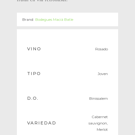
Brand:
Bodegues Macià Batle
VINO
Rosado
TIPO
Joven
D.O.
Binissalem
Cabernet
VARIEDAD
sauvignon,
Merlot