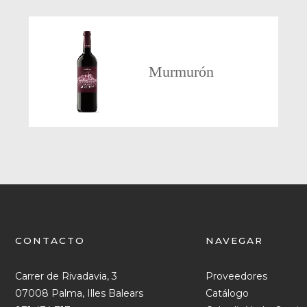
Murmurón
CONTACTO
NAVEGAR
Carrer de Rivadavia, 3
Proveedores
07008 Palma, Illes Balears
Catálogo