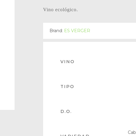
Vino ecológico.
Brand:
ES VERGER
VINO
TIPO
D.O.
Cab