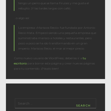
tengo un perro que se llama Firulais y me gusta el
rebujito. (Y las tardes largas con café).
…o algo así:
La empresa «Mariscos Recio» fue fundada por Antonio
Recio Mata. Empezó siendo una pequeña empresa que
suministraba marisco a hoteles y restaurantes, pero
poco a poco se ha ido transformando en un gran
imperio. Mariscos Recio, el mar al mejor precio.
Como nuevo usuario de WordPress, deberías ir a
tu
escritorio
para borrar esta página y crear nuevas páginas
para tu contenido. ¡Pásalo bien!
SEARCH